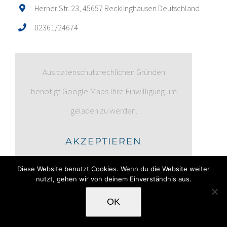
Herner Str. 23, 45657 Recklinghausen Deutschland
02361/24674
Aus datenschutzrechlichen Gründen
benötigt Google Maps Ihre Einwilligung um
geladen zu werden.
AKZEPTIEREN
Diese Website benutzt Cookies. Wenn du die Website weiter
nutzt, gehen wir von deinem Einverständnis aus.
UNSERE LEISTUNGEN
OK