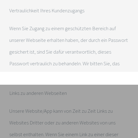
Vertraulichkeit Ihres Kundenzugangs
Wenn Sie Zugang zu einem geschützten Bereich auf
unserer Webseite erhalten haben, der durch ein Passwort
gesichert ist, sind Sie dafür verantwortlich, dieses
Passwort vertraulich zu behandeln. Wir bitten Sie, das
Passwort niemandem mitzuteilen.
✕
Links zu anderen Webseiten
Here can be your custom HTML or Shortcode
Unsere Website/App kann von Zeit zu Zeit Links zu
Websites Dritter oder zu anderen Websites von uns
Dies schließt sich in
28
Sekunden
selbst enthalten. Wenn Sie einem Link zu einer dieser