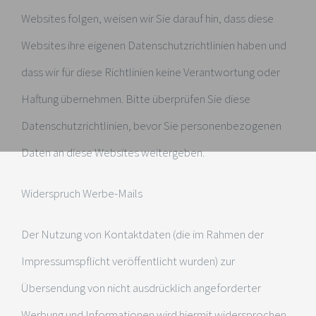
Websites folgen, weisen wir Sie darauf hin, dass diese
Websites ihre eigenen Datenschutzrichtlinien haben und
dass wir für diese Richtlinien keine Verantwortung oder
Haftung übernehmen. Bitte überprüfen Sie diese
Datenschutzrichtlinien, bevor Sie personenbezogenen
Daten an diese Websites weitergeben.
Widerspruch Werbe-Mails
Der Nutzung von Kontaktdaten (die im Rahmen der
Impressumspflicht veröffentlicht wurden) zur
Übersendung von nicht ausdrücklich angeforderter
Werbung und Informationen wird hiermit widersprochen.